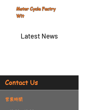
Motor Cycle Factry
Wit
Latest News
Contact Us
​営業時間