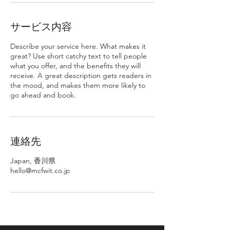
サービス内容
Describe your service here. What makes it
great? Use short catchy text to tell people
what you offer, and the benefits they will
receive. A great description gets readers in
the mood, and makes them more likely to
go ahead and book.
連絡先
Japan, 香川県
hello@mcfwit.co.jp