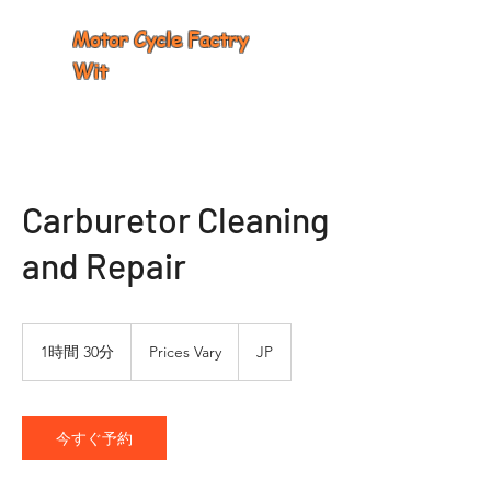
Motor Cycle Factry
Wit
Carburetor Cleaning
and Repair
Prices
Vary
1時間 30分
1
Prices Vary
JP
時
3
0
分
今すぐ予約