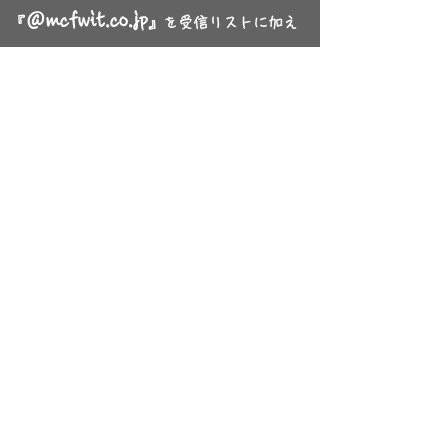
＠mcfwit.co.jp
『
』を受信リストに加え
ていた
だきますよう、お願いいたします
。
​ 初めての方はこちらから⇒
Info
hello@mcfwit.co.jp
Email:
090-4946-2310
Phone:
0877-35-9016
0877-35-9017
FAX
: